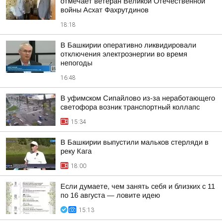
отмечает ветеран Великой Отечественной
войны Асхат Фахрутдинов
18:18
В Башкирии оперативно ликвидировали
отключения электроэнергии во время
непогоды
16:48
В уфимском Сипайлово из-за неработающего
светофора возник транспортный коллапс
15:34
В Башкирии выпустили мальков стерляди в
реку Кага
18:00
Если думаете, чем занять себя и близких с 11
по 16 августа — ловите идею
15:13