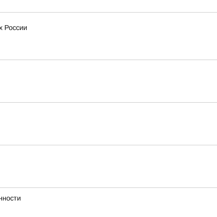
х России
нности