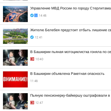
Управление МВД России по городу Стерлитама
14:48
Жителю Белебея предстоит отбыть лишение св
12:41
В Башкирии пьяная мотоциклистка гоняла по с
10:40
В Башкирии объявлена Ракетная опасность
11:48
Пьяную пенсионерку-байкершу оштрафовали в 
12:47