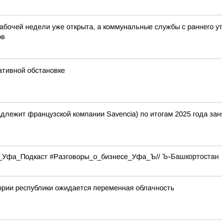
абочей недели уже открыта, а коммунальные службы с раннего у
ов
ативной обстановке
лежит французской компании Savencia) по итогам 2025 года зан
#Ъ_Уфа_Подкаст #Разговоры_о_бизнесе_Уфа_Ъ//
Ъ-Башкортостан
ории республики ожидается переменная облачность