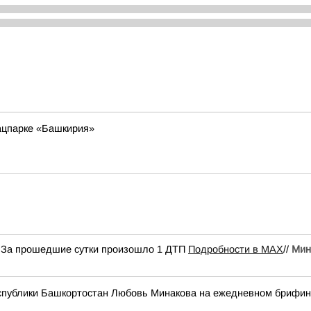
ацпарке «Башкирия»
н За прошедшие сутки произошло 1 ДТП
Подробности в MAX
//
Мин
спублики Башкортостан Любовь Минакова на ежедневном брифинге