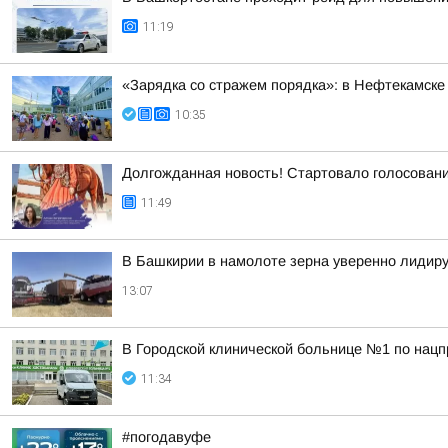
11:19
«Зарядка со стражем порядка»: в Нефтекамске
10:35
Долгожданная новость! Стартовало голосован
11:49
В Башкирии в намолоте зерна уверенно лидир
13:07
В Городской клинической больнице №1 по нацп
11:34
#погодавуфе