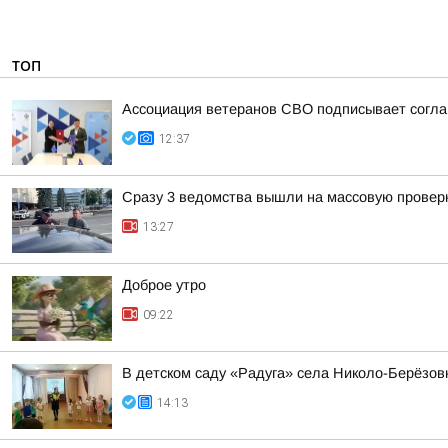
ТОП
Ассоциация ветеранов СВО подписывает соглаш
12:37
Сразу 3 ведомства вышли на массовую проверк
13:27
Доброе утро
09:22
В детском саду «Радуга» села Николо-Берёзов
14:13