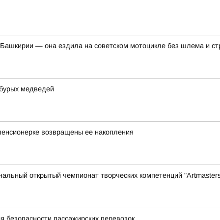
Башкирии — она ездила на советском мотоцикле без шлема и ст
 бурых медведей
пенсионерке возвращены ее накопления
нальный открытый чемпионат творческих компетенций "Artmasters
я безопасности пассажирских перевозок