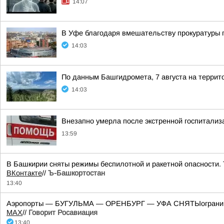
14:07
В Уфе благодаря вмешательству прокуратуры 
14:03
По данным Башгидромета, 7 августа на террит
14:03
Внезапно умерла после экстренной госпитализ
13:59
В Башкирии сняты режимы беспилотной и ракетной опасности. 
ВКонтакте
//
Ъ-Башкортостан
13:40
Аэропорты — БУГУЛЬМА — ОРЕНБУРГ — УФА СНЯТЫограничения
MАХ
//
Говорит Росавиация
13:40