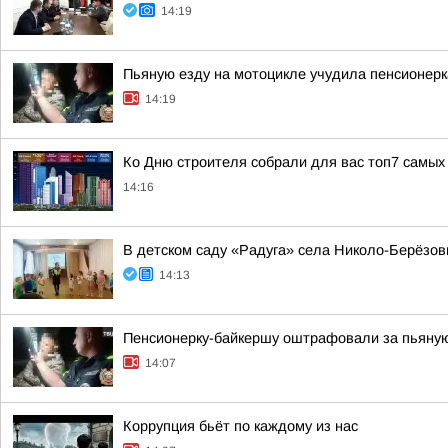
14:19
Пьяную езду на мотоцикле учудила пенсионерк
14:19
Ко Дню строителя собрали для вас топ7 самых
14:16
В детском саду «Радуга» села Николо-Берёзо
14:13
Пенсионерку-байкершу оштрафовали за пьяну
14:07
Коррупция бьёт по каждому из нас