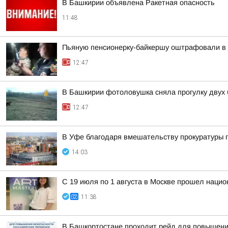
В Башкирии объявлена Ракетная опасность
11:48
Пьяную пенсионерку-байкершу оштрафовали в 
12:47
В Башкирии фотоловушка сняла прогулку двух
12:47
В Уфе благодаря вмешательству прокуратуры 
14:03
С 19 июля по 1 августа в Москве прошел нацио
11:38
В Башкортостане проходит рейд для повышени