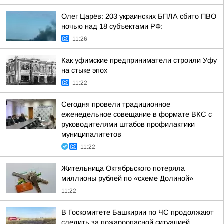
Олег Царёв: 203 украинских БПЛА сбито ПВО
ночью над 18 субъектами РФ:
11:26
Как уфимские предприниматели строили Уфу
на стыке эпох
11:22
Сегодня провели традиционное
еженедельное совещание в формате ВКС с
руководителями штабов профилактики
муниципалитетов
11:22
Жительница Октябрьского потеряла
миллионы рублей по «схеме Долиной»
11:22
В Госкомитете Башкирии по ЧС продолжают
следить за пожароопасной ситуацией