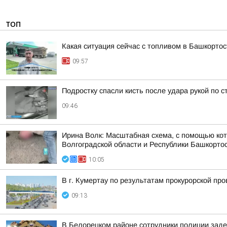
ТОП
Какая ситуация сейчас с топливом в Башкорто
09:57
Подростку спасли кисть после удара рукой по 
09:46
Ирина Волк: Масштабная схема, с помощью кот
Волгоградской области и Республики Башкорто
10:05
В г. Кумертау по результатам прокурорской пр
09:13
В Белорецком районе сотрудники полиции заде