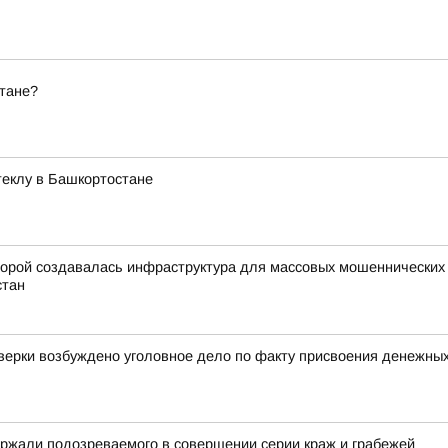
стане?
стеклу в Башкортостане
орой создавалась инфраструктура для массовых мошеннических о
стан
оверки возбуждено уголовное дело по факту присвоения денежны
ржали подозреваемого в совершении серии краж и грабежей