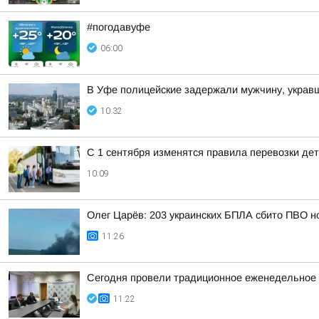
#погодавуфе
06:00
В Уфе полицейские задержали мужчину, укра
10:32
С 1 сентября изменятся правила перевозки де
10:09
Олег Царёв: 203 украинских БПЛА сбито ПВО н
11:26
Сегодня провели традиционное еженедельное
11:22