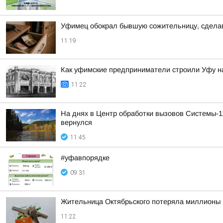
Уфимец обокрал бывшую сожительницу, сделав
11:19
Как уфимские предприниматели строили Уфу на
11:22
На днях в Центр обработки вызовов Системы-1
вернулся
11:45
#уфавпорядке
09:31
Жительница Октябрьского потеряла миллионы 
11:22