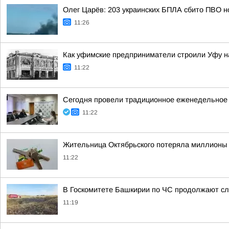
Олег Царёв: 203 украинских БПЛА сбито ПВО н
11:26
Как уфимские предприниматели строили Уфу на
11:22
Сегодня провели традиционное еженедельное
11:22
Жительница Октябрьского потеряла миллионы 
11:22
В Госкомитете Башкирии по ЧС продолжают сл
11:19