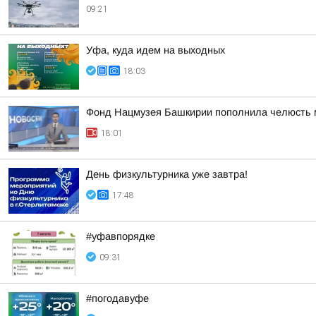
09:21
Уфа, куда идем на выходных
18:03
Фонд Нацмузея Башкирии пополнила челюсть 
18:01
День физкультурника уже завтра!
17:48
#уфавпорядке
09:31
#погодавуфе