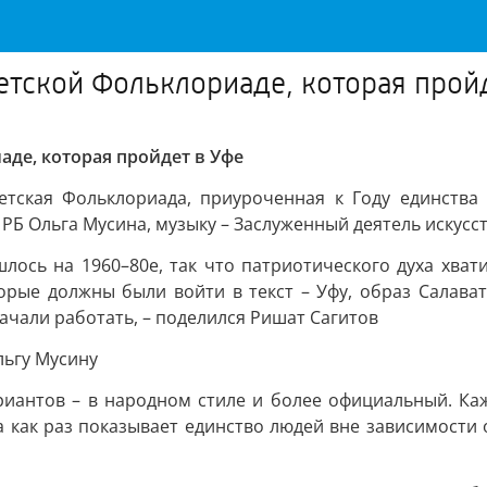
детской Фольклориаде, которая прой
аде, которая пройдет в Уфе
детская Фольклориада, приуроченная к Году единства
РБ Ольга Мусина, музыку – Заслуженный деятель искусс
лось на 1960–80е, так что патриотического духа хват
орые должны были войти в текст – Уфу, образ Салават
ачали работать, – поделился Ришат Сагитов
льгу Мусину
ариантов – в народном стиле и более официальный. Ка
ак раз показывает единство людей вне зависимости от