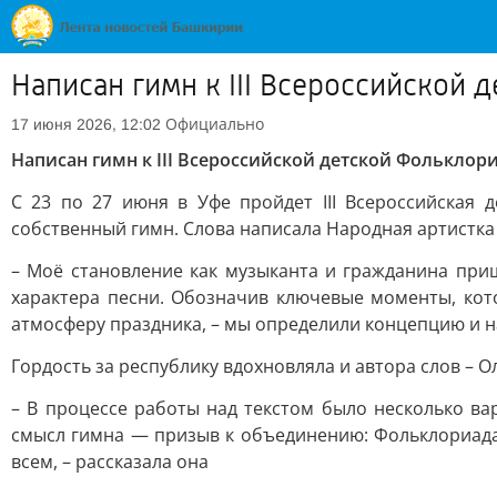
Написан гимн к III Всероссийской 
Официально
17 июня 2026, 12:02
Написан гимн к III Всероссийской детской Фольклори
С 23 по 27 июня в Уфе пройдет III Всероссийская 
собственный гимн. Слова написала Народная артистка 
– Моё становление как музыканта и гражданина приш
характера песни. Обозначив ключевые моменты, кот
атмосферу праздника, – мы определили концепцию и н
Гордость за республику вдохновляла и автора слов – О
– В процессе работы над текстом было несколько в
смысл гимна — призыв к объединению: Фольклориада к
всем, – рассказала она