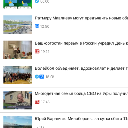
06:00
Ратмиру Мавлиеву могут предъявить новые об
12:50
Башкортостан первым в России учредил День 
19:21
Волейбол объединяет, вдохновляет и делает т
18:08
Многодетная семья бойца СВО из Уфы получи
17:48
Юрий Баранчик: Минобороны: за сутки сбито 1
12:03