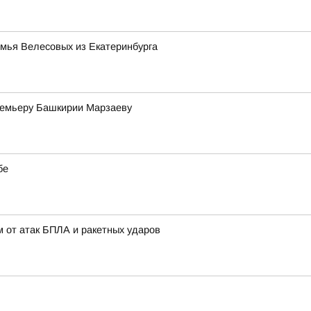
емья Велесовых из Екатеринбурга
премьеру Башкирии Марзаеву
бе
 от атак БПЛА и ракетных ударов