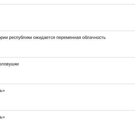
ории республики ожидается переменная облачность
оловушки
ть»
ть»