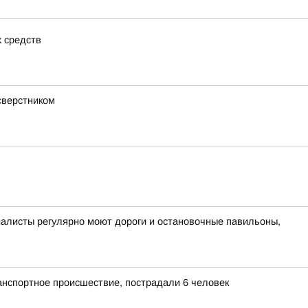
х средств
сверстником
циалисты регулярно моют дороги и остановочные павильоны,
анспортное происшествие, пострадали 6 человек