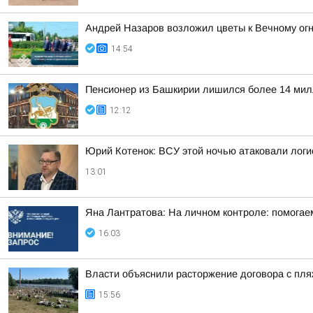
Андрей Назаров возложил цветы к Вечному ог
14:54
Пенсионер из Башкирии лишился более 14 мил
12:12
Юрий Котенок: ВСУ этой ночью атаковали логис
13:01
Яна Лантратова: На личном контроле: помогае
16:03
Власти объяснили расторжение договора с пл
15:56