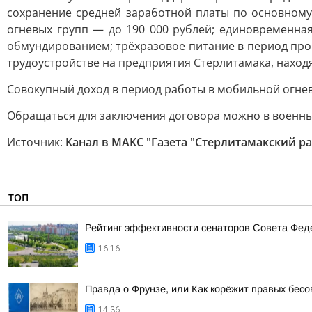
сохранение средней заработной платы по основному
огневых групп — до 190 000 рублей; единовременна
обмундированием; трёхразовое питание в период пров
трудоустройстве на предприятия Стерлитамака, наход
Совокупный доход в период работы в мобильной огнев
Обращаться для заключения договора можно в военный к
Источник:
Канал в МАКС "Газета "Стерлитамакский р
ТОП
Рейтинг эффективности сенаторов Совета Феде
16:16
Правда о Фрунзе, или Как корёжит правых бесов
14:36