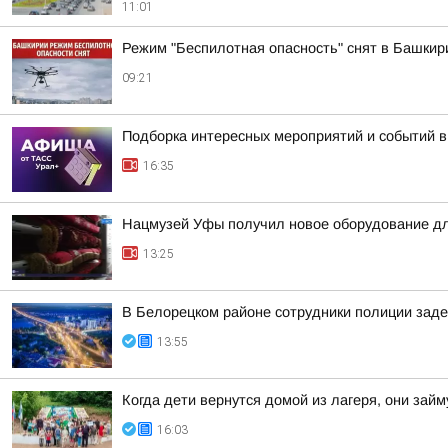
11:01
Режим "Беспилотная опасность" снят в Башкир
09:21
Подборка интересных мероприятий и событий в
16:35
Нацмузей Уфы получил новое оборудование дл
13:25
В Белорецком районе сотрудники полиции заде
13:55
Когда дети вернутся домой из лагеря, они за
16:03