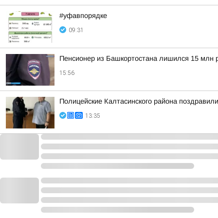
#уфавпорядке
09:31
Пенсионер из Башкортостана лишился 15 млн 
15:56
Полицейские Калтасинского района поздравил
13:35