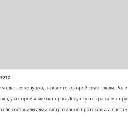
поте
ам едет легковушка, на капоте которой сидят люди. Рол
а, у которой даже нет прав. Девушку отстранили от рул
дителя составили административные протоколы, а пасса