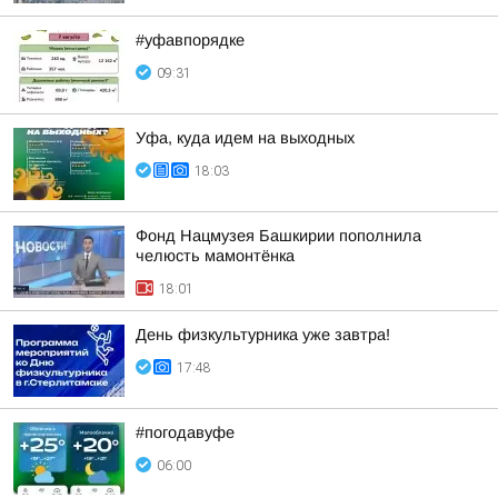
#уфавпорядке
09:31
Уфа, куда идем на выходных
18:03
Фонд Нацмузея Башкирии пополнила
челюсть мамонтёнка
18:01
День физкультурника уже завтра!
17:48
#погодавуфе
06:00