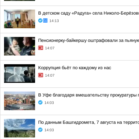
В детском саду «Радуга» села Николо-Берёзо
14:13
Пенсионерку-байкершу оштрафовали за пьяну
14:07
Коррупция бьёт по каждому из нас
14:07
В Уфе благодаря вмешательству прокуратуры 
14:03
По данным Башгидромета, 7 августа на террит
14:03