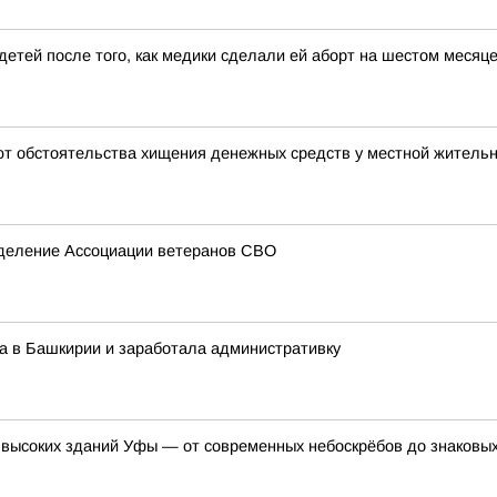
етей после того, как медики сделали ей аборт на шестом месяце
ют обстоятельства хищения денежных средств у местной житель
тделение Ассоциации ветеранов СВО
а в Башкирии и заработала административку
 высоких зданий Уфы — от современных небоскрёбов до знаковых