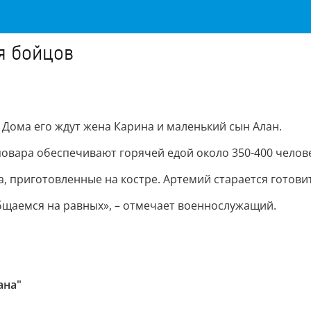
я бойцов
. Дома его ждут жена Карина и маленький сын Алан.
повара обеспечивают горячей едой около 350-400 челове
да, приготовленные на костре. Артемий старается гото
бщаемся на равных», – отмечает военнослужащий.
ана"