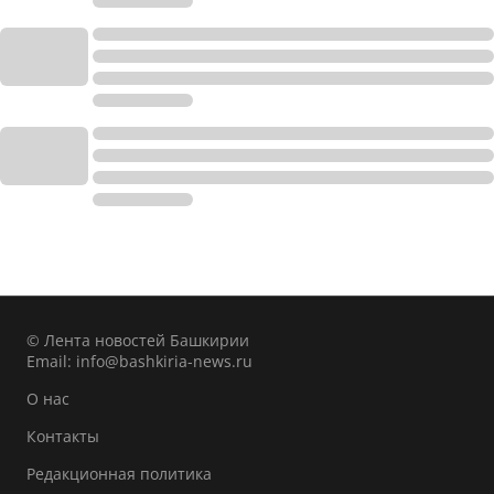
© Лента новостей Башкирии
Email:
info@bashkiria-news.ru
О нас
Контакты
Редакционная политика