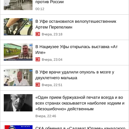
против России
00:12
В Уфе остановился велопутешественник
Артем Перепелкин
Вчера, 23:18
В Нацмузее Уфы открылась выставка «Ат
Иле»
Вчера, 23:04
В Уфе врачи удалили опухоль в мозге у
двухлетнего малыша
Вчера, 22:51
«Один прием буржуазной печати всегда и во
всех странах оказывается наиболее ходким и
«безошибочно» действенным
Вчера, 22:46
СКА обменял в «Салават Юлаев» канадского