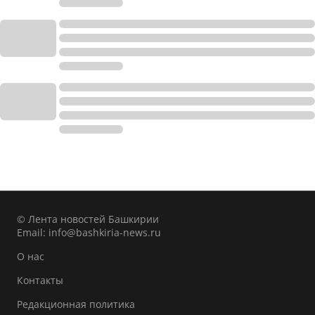
© Лента новостей Башкирии
Email:
info@bashkiria-news.ru
О нас
Контакты
Редакционная политика