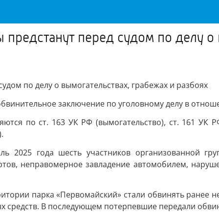
 предстанут перед судом по делу о 
судом по делу о вымогательствах, грабежах и разбоях
винительное заключение по уголовному делу в отношени
ются по ст. 163 УК РФ (вымогательство), ст. 161 УК Р
.
ель 2025 года шесть участников организованной гру
ртов, неправомерное завладение автомобилем, наруш
рритории парка «Первомайский» стали обвинять ранее 
х средств. В последующем потерпевшие передали обвин