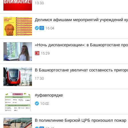
13:33
Делимся афишами мероприятий учреждений кул
16:04
«Ночь диспансеризации»: в Башкортостане про
15:29
В Башкортостане увеличат составность приго
17:30
#уфавпорядке
10:02
В поликлинике Бирской ЦРБ произошел пожар