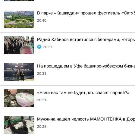
В парке «Кашкадан» прошел фестиваль «Октяб
20:40
Радий Хабиров встретился с блогерами, котор
20:37
На прошедшем в Уфе башкиро-узбекском бизне
20:33
«Если нас там не будет, кто спасет парней?»
20:31
Мужчина нашёл челюсть МАМОНТЁНКА в Дюр
20:28