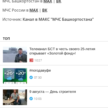
МЧС Башкортостан в
МАХ
|
ВК
МЧС России в
MAX
|
ВК
Источник:
Канал в МАКС "МЧС Башкортостана"
ТОП
Телеканал БСТ в честь своего 25-летия
открывает «Золотой фонд»!
10:27
#погодавуфе
07:30
9 августа — День строителя
10:03