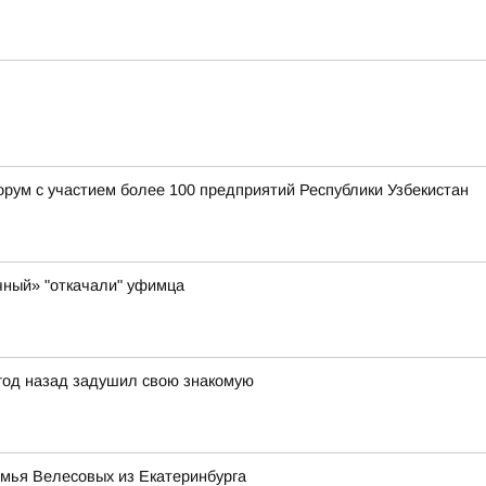
орум с участием более 100 предприятий Республики Узбекистан
чный» "откачали" уфимца
 год назад задушил свою знакомую
емья Велесовых из Екатеринбурга