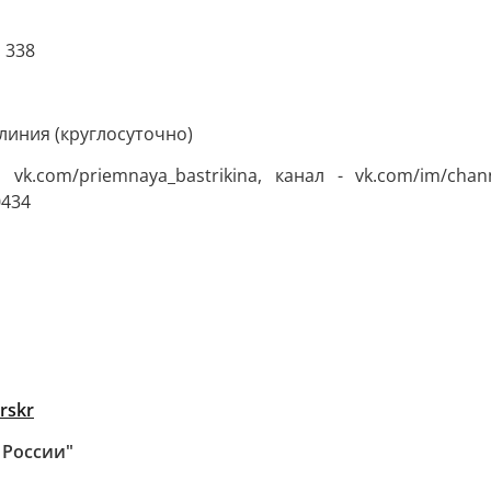
 338
линия (круглосуточно)
k.com/priemnaya_bastrikina, канал - vk.com/im/cha
0434
rskr
 России"