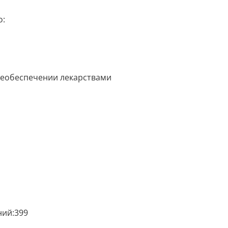
о:
необеспечении лекарствами
ний:399