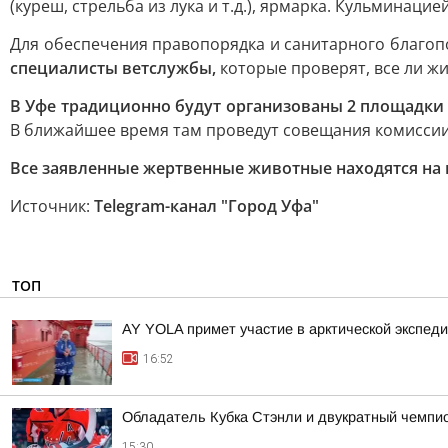
(куреш, стрельба из лука и т.д.), ярмарка. Кульминаци
Для обеспечения правопорядка и санитарного благоп
специалисты ветслужбы,
которые проверят, все ли 
В Уфе традиционно будут организованы 2 площадки
В ближайшее время там проведут совещания комиссии
Все заявленные жертвенные животные находятся на 
Источник:
Telegram-канал "Город Уфа"
ТОП
AY YOLA примет участие в арктической экспед
16:52
Обладатель Кубка Стэнли и двукратный чемпио
15:30