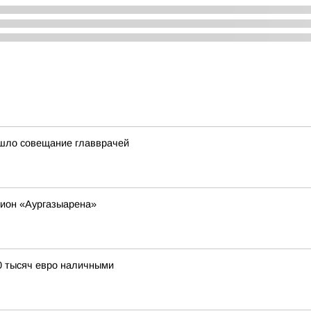
ошло совещание главврачей
дион «Аургазыарена»
0 тысяч евро наличными