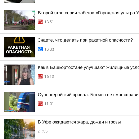
Второй этап серии забегов «Городская ультра 
13:51
Знаете, что делать при ракетной опасности?
13:33
Как в Башкортостане улучшают жилищные усло
16:13
Супергеройский провал: Бэтмен не смог справи
11:01
В Уфе ожидаются жара, дожди и грозы
21:33