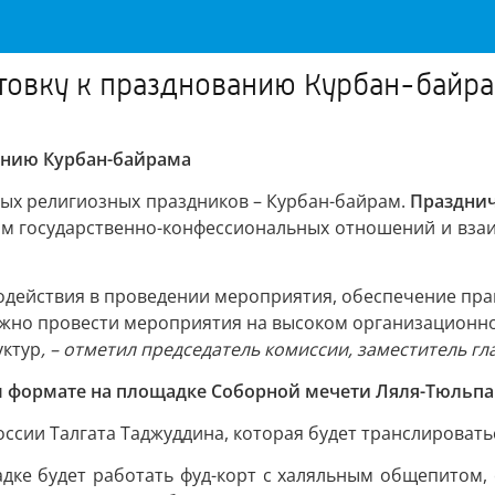
товку к празднованию Курбан-байр
анию Курбан-байрама
ных религиозных праздников – Курбан-байрам.
Празднич
ам государственно-конфессиональных отношений и вза
одействия в проведении мероприятия, обеспечение пра
важно провести мероприятия на высоком организационн
уктур
, – отметил председатель комиссии, заместитель г
м формате на площадке Соборной мечети Ляля-Тюльпа
ссии Талгата Таджуддина, которая будет транслировать
дке будет работать фуд-корт с халяльным общепитом,