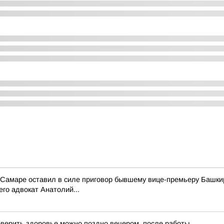
Самаре оставил в силе приговор бывшему вице-премьеру Башкир
его адвокат Анатолий...
оверить здоровье можно поздно вечером, после работы