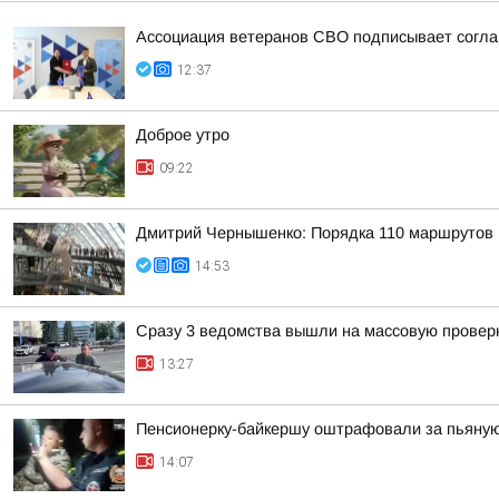
Ассоциация ветеранов СВО подписывает соглаш
12:37
Доброе утро
09:22
Дмитрий Чернышенко: Порядка 110 маршрутов н
14:53
Сразу 3 ведомства вышли на массовую проверк
13:27
Пенсионерку-байкершу оштрафовали за пьяную
14:07