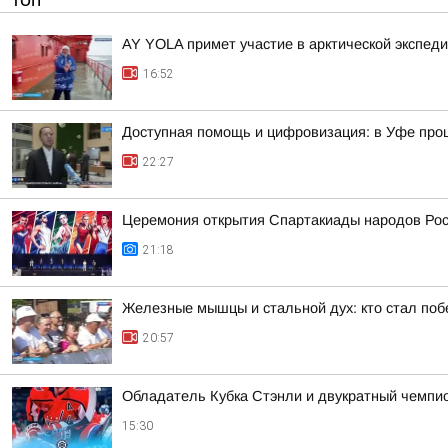
ТОП
AY YOLA примет участие в арктической экспед
16:52
Доступная помощь и цифровизация: в Уфе про
22:27
Церемония открытия Спартакиады народов Росс
21:18
Железные мышцы и стальной дух: кто стал по
20:57
Обладатель Кубка Стэнли и двукратный чемпио
15:30