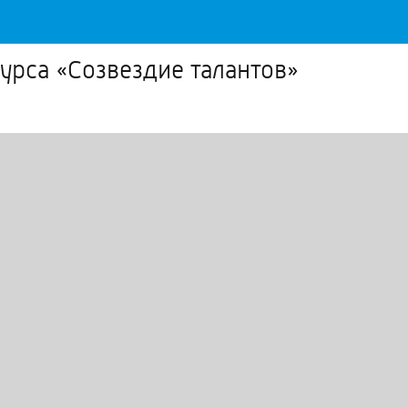
урса «Созвездие талантов»