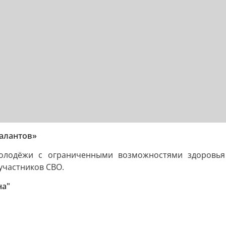
талантов»
олодёжи с ограниченными возможностями здоровья 
участников СВО.
на"