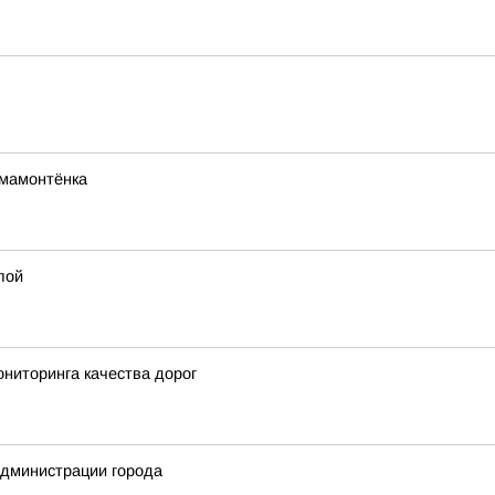
мамонтёнка
лой
ниторинга качества дорог
администрации города