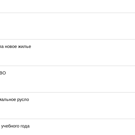
ла новое жилье
СВО
мальное русло
учебного года