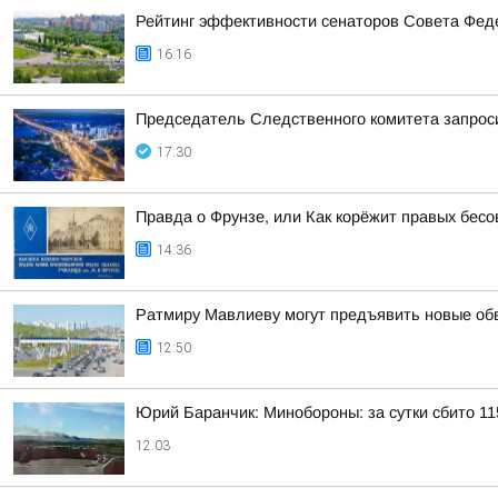
Рейтинг эффективности сенаторов Совета Феде
16:16
Председатель Следственного комитета запроси
17:30
Правда о Фрунзе, или Как корёжит правых бесов
14:36
Ратмиру Мавлиеву могут предъявить новые об
12:50
Юрий Баранчик: Минобороны: за сутки сбито 1
12:03