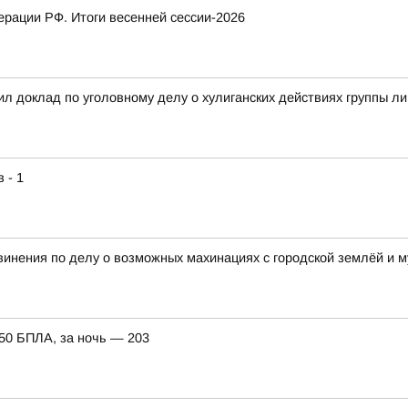
рации РФ. Итоги весенней сессии-2026
л доклад по уголовному делу о хулиганских действиях группы л
 - 1
винения по делу о возможных махинациях с городской землёй и
150 БПЛА, за ночь — 203