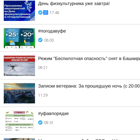
День физкультурника уже завтра!
17:48
#погодавуфе
06:00
Режим "Беспилотная опасность" снят в Башкир
09:21
Записки ветерана: За прошедшую ночь (с 20:00
11:29
#уфавпорядке
09:31