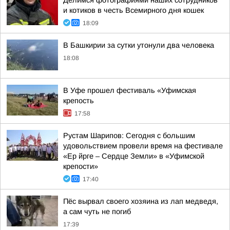
Делимся фотографиями наших сотрудников
и котиков в честь Всемирного дня кошек
18:09
В Башкирии за сутки утонули два человека
18:08
В Уфе прошел фестиваль «Уфимская
крепость
17:58
Рустам Шарипов: Сегодня с большим
удовольствием провели время на фестивале
«Ер йрге – Сердце Земли» в «Уфимской
крепости»
17:40
Пёс вырвал своего хозяина из лап медведя,
а сам чуть не погиб
17:39