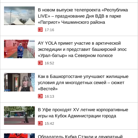
В новом выпуске телепроекта «Республика
LIVE» – празднование Дня ВДВ в парке
«Патриот» Чишминского района
17:16
AY YOLA примет участие в арктической
экспедиции и представит башкирский эпос
«Урал-батыр» на Северном полюсе
16:52
Как в Башкортостане улучшают жилищные
условия для многодетных семей – сюжет
«Вестей»
16:13
В Уфе проходят XV летние корпоративные
игры на Кубок Администрации города
15:42
Обладатель Кубка Стэнли и двукратный