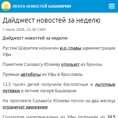
Дайджест новостей за неделю
СМИ
7 июня 2026, 21:36
Дайджест новостей за неделю
Рустем Шарипов назначен
и.о. главы
администрации
Уфы
Памятник Салавату Юлаеву
отольют
из бронзы
Прямые
автобусы
из Уфы в Ярославль
12,5 тысяч детей получили бесплатные и
льготные
путевки
в летние лагеря Башкирии
На проспекте Салавата Юлаева почти на два месяца
ограничат движение
Создатели наркомагазина из Уфы получили до
10,5