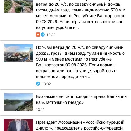
ветра до 20 м/с, по северу сильный дождь,
грозы, днём град, туман видимостью 500 м и
менее местами по Республике Башкортостан
09.08.2026. Если порывы ветра застали вас
на улице, укройтесь...
13:33
Порывы ветра до 20 м/с, по северу сильный
дождь, грозы, днём град, туман видимостью
500 м и менее местами по Республике
Башкортостан 09.08.2026. Если порывы
ветра застали вас на улице, укройтесь в
подземном переходе или...
13:32
Бизнесмен не смог оспорить права Башкирии
на «Ласточкино гнездо»
13:11
Президент Ассоциации «Российско-турецкий
диалог», председатель российско-турецкой