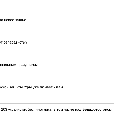
ла новое жилье
ут сепаратисты?
ональным праздником
нской защиты Уфы уже плывет к вам
 203 украинских беспилотника, в том числе над Башкортостаном