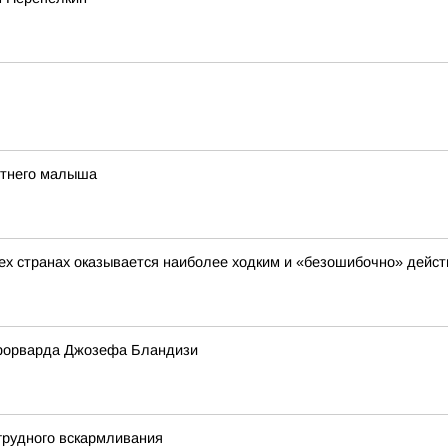
етнего малыша
сех странах оказывается наиболее ходким и «безошибочно» дейс
форварда Джозефа Бландизи
грудного вскармливания