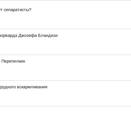
ут сепаратисты?
форварда Джозефа Бландизи
м Перепелкин
грудного вскармливания