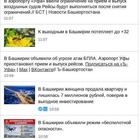
В аэропорту «Уфа» ввели ограничение на прием и выпуск
воздушных судов Рейсы будут выполняться после снятия
ограничений.//
БСТ | Новости Башкортостана
11:07
К выходным в Башкирии потеплеет до +32
11:07
В Башкирии объявили об угрозе атак БПЛА. Аэропорт Уфы
приостановил прием и выпуск рейсов.
Подписаться на «Ъ-
Уфа»
|
Max
|
ВКонтакте
//
Ъ-Башкортостан
10:59
В Башкирии женщина продала квартиру и
лишилась 7 миллионов рублей, поверив в
выгодное инвестирование
10:59
В Башкирии объявили режим «беспилотной
опасности».
10:58