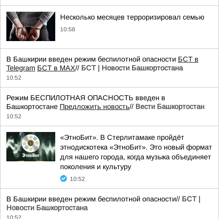
Несколько месяцев терроризировал семью
10:58
В Башкирии введен режим беспилотной опасности
БСТ в
Telegram
БСТ в МАХ
//
БСТ | Новости Башкортостана
10:52
Режим БЕСПИЛОТНАЯ ОПАСНОСТЬ введен в
Башкортостане
Предложить новость
//
Вести Башкортостан
10:52
«ЭтноБит». В Стерлитамаке пройдёт
этнодискотека «ЭтноБит». Это новый формат
для нашего города, когда музыка объединяет
поколения и культуру
10:52
В Башкирии введен режим беспилотной опасности//
БСТ |
Новости Башкортостана
10:52