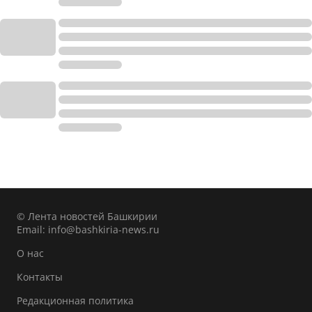
© Лента новостей Башкирии
Email:
info@bashkiria-news.ru
О нас
Контакты
Редакционная политика