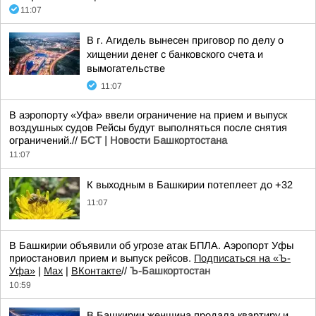
11:07
В г. Агидель вынесен приговор по делу о
хищении денег с банковского счета и
вымогательстве
11:07
В аэропорту «Уфа» ввели ограничение на прием и выпуск
воздушных судов Рейсы будут выполняться после снятия
ограничений.//
БСТ | Новости Башкортостана
11:07
К выходным в Башкирии потеплеет до +32
11:07
В Башкирии объявили об угрозе атак БПЛА. Аэропорт Уфы
приостановил прием и выпуск рейсов.
Подписаться на «Ъ-
Уфа»
|
Max
|
ВКонтакте
//
Ъ-Башкортостан
10:59
В Башкирии женщина продала квартиру и