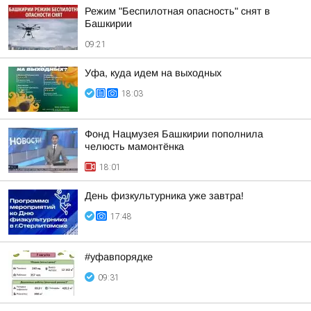
Режим "Беспилотная опасность" снят в
Башкирии
09:21
Уфа, куда идем на выходных
18:03
Фонд Нацмузея Башкирии пополнила
челюсть мамонтёнка
18:01
День физкультурника уже завтра!
17:48
#уфавпорядке
09:31