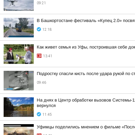
09:21
В Башкортостане фестиваль «Купец 2.0» посв
12:18
Как живет семья из Уфы, построившая себе дом
13:41
Подростку спасли кисть после удара рукой по 
09:46
На днях в Центр обработки вызовов Системы-1
вернулся
11:45
Уфимцы поделились мнением о фильме «Посл