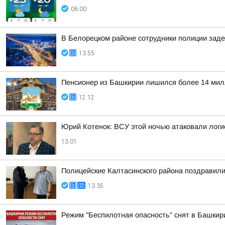
06:00
В Белорецком районе сотрудники полиции заде
13:55
Пенсионер из Башкирии лишился более 14 мил
12:12
Юрий Котенок: ВСУ этой ночью атаковали логис
13:01
Полицейские Калтасинского района поздравил
13:35
Режим "Беспилотная опасность" снят в Башкир