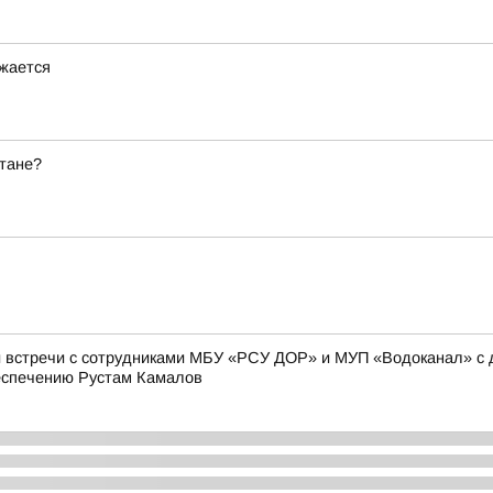
лжается
стане?
 встречи с сотрудниками МБУ «РСУ ДОР» и МУП «Водоканал» с д
еспечению Рустам Камалов