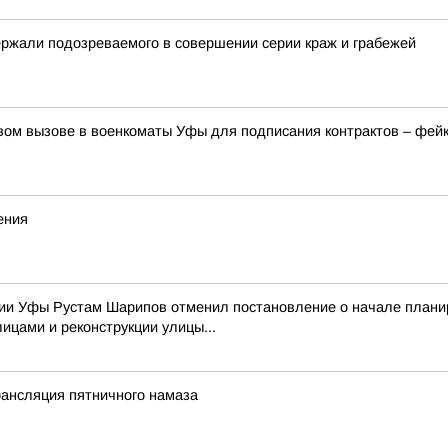
ержали подозреваемого в совершении серии краж и грабежей
вом вызове в военкоматы Уфы для подписания контрактов – фей
ения
и Уфы Рустам Шарипов отменил постановление о начале планир
ицами и реконструкции улицы...
рансляция пятничного намаза