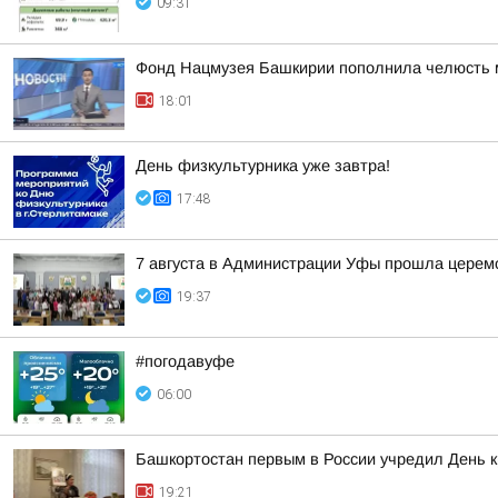
09:31
Фонд Нацмузея Башкирии пополнила челюсть 
18:01
День физкультурника уже завтра!
17:48
7 августа в Администрации Уфы прошла церем
19:37
#погодавуфе
06:00
Башкортостан первым в России учредил День 
19:21