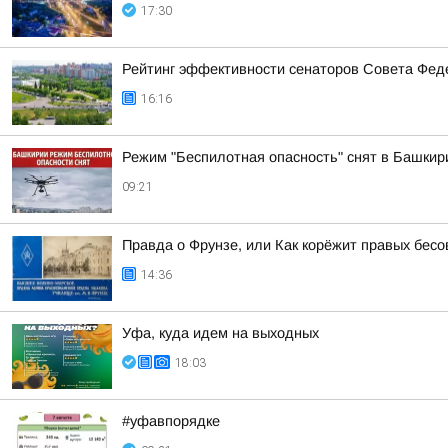
17:30
Рейтинг эффективности сенаторов Совета Феде
16:16
Режим "Беспилотная опасность" снят в Башкир
09:21
Правда о Фрунзе, или Как корёжит правых бесов
14:36
Уфа, куда идем на выходных
18:03
#уфавпорядке