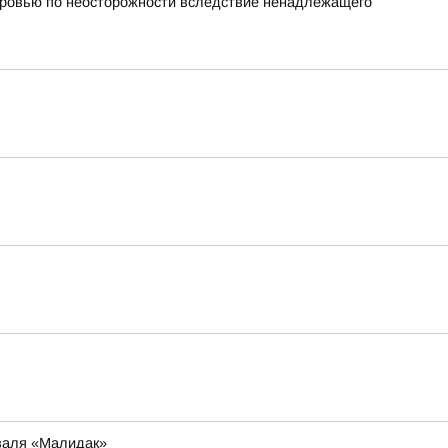
оровью по неосторожности вследствие ненадлежащего
иваля «Малидак»