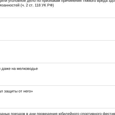
или уголовное дело по признакам причинения тяжкого вреда зд
анностей (ч. 2 ст. 118 УК РФ)
я даже на мелководье
ал защиты от него»
родных поездов в дни проведения юбилейного спортивного фест