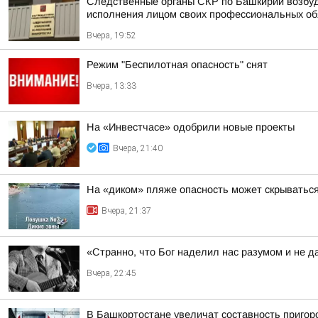
Следственные органы СКР по Башкирии возбуд
исполнения лицом своих профессиональных обяз
Вчера, 19:52
Режим "Беспилотная опасность" снят
Вчера, 13:33
На «Инвестчасе» одобрили новые проекты
Вчера, 21:40
На «диком» пляже опасность может скрыватьс
Вчера, 21:37
«Странно, что Бог наделил нас разумом и не д
Вчера, 22:45
В Башкортостане увеличат составность приго