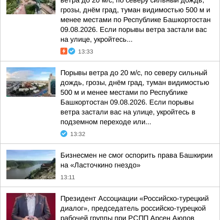
ветра до 20 м/с, по северу сильный дождь,
грозы, днём град, туман видимостью 500 м и
менее местами по Республике Башкортостан
09.08.2026. Если порывы ветра застали вас
на улице, укройтесь...
13:33
Порывы ветра до 20 м/с, по северу сильный
дождь, грозы, днём град, туман видимостью
500 м и менее местами по Республике
Башкортостан 09.08.2026. Если порывы
ветра застали вас на улице, укройтесь в
подземном переходе или...
13:32
Бизнесмен не смог оспорить права Башкирии
на «Ласточкино гнездо»
13:11
Президент Ассоциации «Российско-турецкий
диалог», председатель российско-турецкой
рабочей группы при РСПП Арсен Аюпов