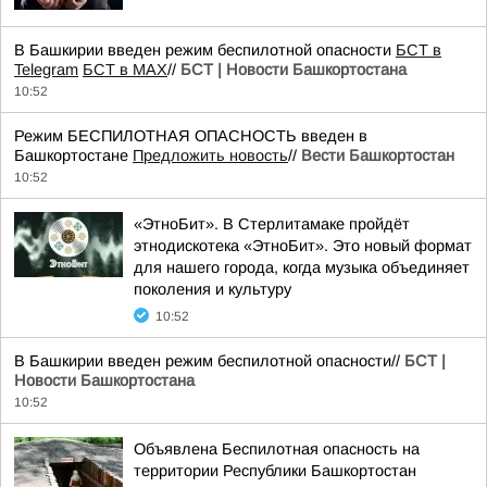
В Башкирии введен режим беспилотной опасности
БСТ в
Telegram
БСТ в МАХ
//
БСТ | Новости Башкортостана
10:52
Режим БЕСПИЛОТНАЯ ОПАСНОСТЬ введен в
Башкортостане
Предложить новость
//
Вести Башкортостан
10:52
«ЭтноБит». В Стерлитамаке пройдёт
этнодискотека «ЭтноБит». Это новый формат
для нашего города, когда музыка объединяет
поколения и культуру
10:52
В Башкирии введен режим беспилотной опасности//
БСТ |
Новости Башкортостана
10:52
Объявлена Беспилотная опасность на
территории Республики Башкортостан