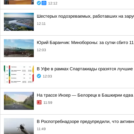
12:12
Шестерых подозреваемых, работавших на зару
12:11
Юрий Баранчик: Минобороны: за сутки сбито 1
12:03
В Уфе в рамках Спартакиады сразятся лучшие
12:03
На трассе Инзер — Белорецк в Башкирии едва
11:59
В Роспотребнадзоре предупредили, что активн
11:49