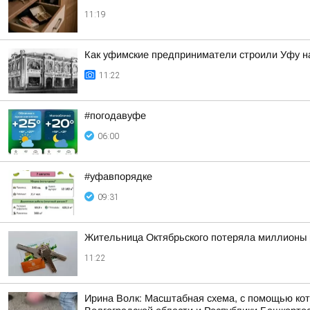
11:19
Как уфимские предприниматели строили Уфу на
11:22
#погодавуфе
06:00
#уфавпорядке
09:31
Жительница Октябрьского потеряла миллионы 
11:22
Ирина Волк: Масштабная схема, с помощью кот