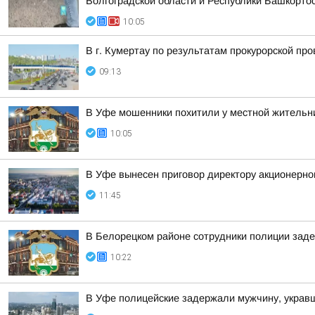
Волгоградской области и Республики Башкорто
10:05
В г. Кумертау по результатам прокурорской пр
09:13
В Уфе мошенники похитили у местной жительн
10:05
В Уфе вынесен приговор директору акционерно
11:45
В Белорецком районе сотрудники полиции заде
10:22
В Уфе полицейские задержали мужчину, укра