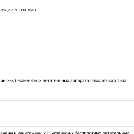
ридических лиц.
раинских беспилотных летательных аппарата самолетного типа
хвачены и уничтожены 203 украинских беспилотных летательных