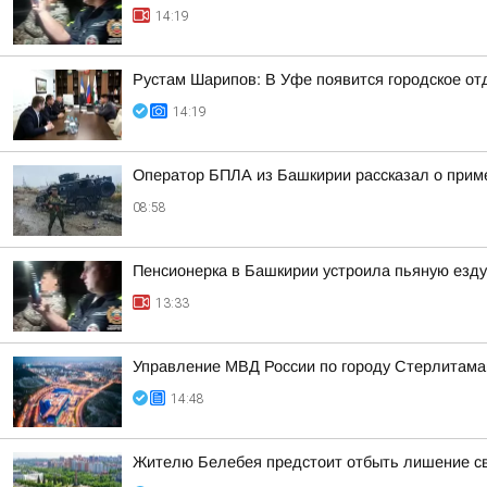
14:19
Рустам Шарипов: В Уфе появится городское о
14:19
Оператор БПЛА из Башкирии рассказал о прим
08:58
Пенсионерка в Башкирии устроила пьяную езду
13:33
Управление МВД России по городу Стерлитама
14:48
Жителю Белебея предстоит отбыть лишение св