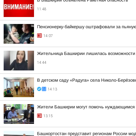
В Башкирии объявлена Ракетная опасность
11:48
Пенсионерку-байкершу оштрафовали за пьяную
14:07
Жительница Башкирии лишилась возможности и
14:44
В детском саду «Радуга» села Николо-Берёзов
14:13
Жители Башкирии могут помочь нуждающимся 
13:15
Башкортостан представит регионам России мо