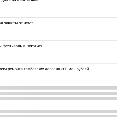
я даже на мелководье
ал защиты от него»
й фестиваль в Локотках
оки ремонта тамбовских дорог на 300 млн рублей