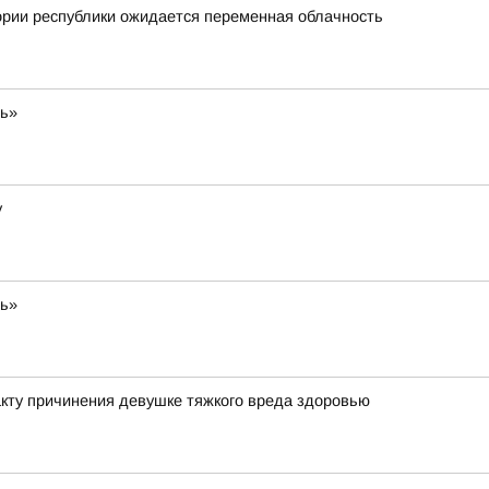
ории республики ожидается переменная облачность
ть»
у
ть»
кту причинения девушке тяжкого вреда здоровью