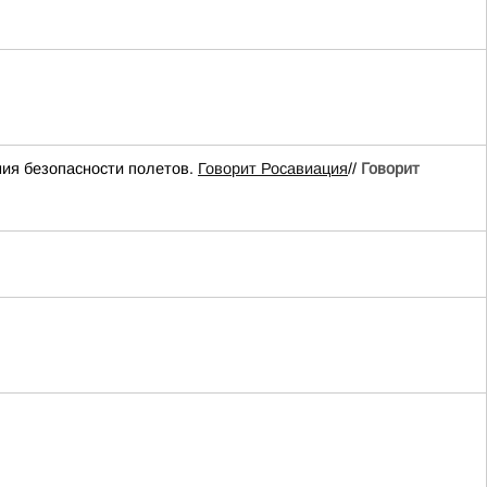
ия безопасности полетов.
Говорит Росавиация
//
Говорит