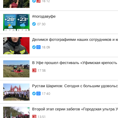
18:12
#погодавуфе
07:30
Делимся фотографиями наших сотрудников и ко
18:09
В Уфе прошел фестиваль «Уфимская крепость
17:58
Рустам Шарипов: Сегодня с большим удовольс
17:40
Второй этап серии забегов «Городская ультра 
13:51