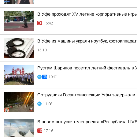
В Уфе проходят XV летние корпоративные игры
15:42
В Уфе из машины украли ноутбук, фотоаппарат
15:10
Рустам Шарипов посетил летний фестиваль в 
19:01
Сотрудники Госавтоинспекции Уфы задержали 
11:08
В новом выпуске телепроекта «Республика LIV
17:16