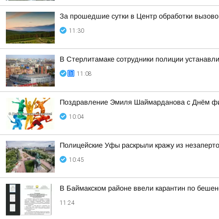
За прошедшие сутки в Центр обработки вызово
11:30
В Стерлитамаке сотрудники полиции устанавл
11:08
Поздравление Эмиля Шаймарданова с Днём фи
10:04
Полицейские Уфы раскрыли кражу из незаперто
10:45
В Баймакском районе ввели карантин по бешен
11:24