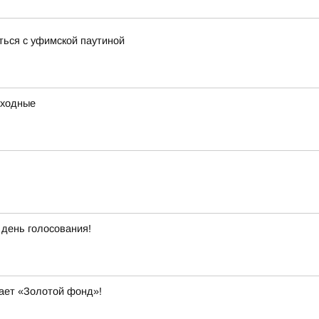
ться с уфимской паутиной
ыходные
 день голосования!
вает «Золотой фонд»!