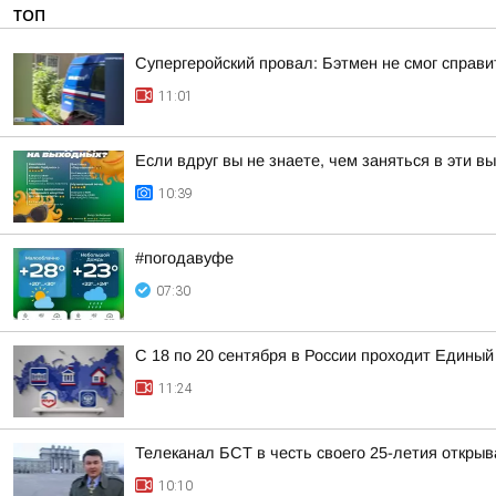
ТОП
Супергеройский провал: Бэтмен не смог справи
11:01
Если вдруг вы не знаете, чем заняться в эти в
10:39
#погодавуфе
07:30
С 18 по 20 сентября в России проходит Единый
11:24
Телеканал БСТ в честь своего 25-летия откры
10:10