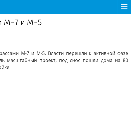
и М-7 и М-5
рассами М-7 и М-5. Власти перешли к активной фазе
оль масштабный проект, под снос пошли дома на 80
ойке.