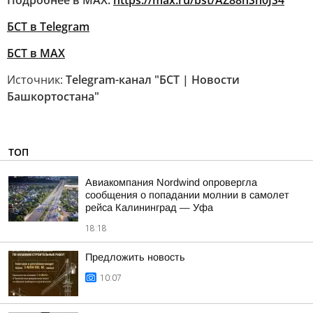
Подробнее в MAX:
https://max.ru/bst/AZ88nSh0JS4
БСТ в Telegram
БСТ в МАХ
Источник:
Telegram-канал "БСТ | Новости
Башкортостана"
ТОП
Авиакомпания Nordwind опровергла
сообщения о попадании молнии в самолет
рейса Калининград — Уфа
18:18
Предложить новость
10:07