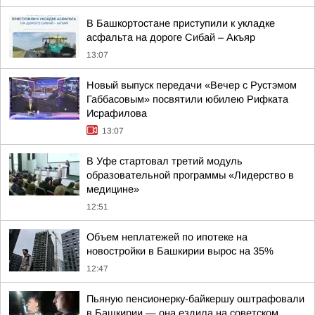
В Башкортостане приступили к укладке
асфальта на дороге Сибай – Акъяр
13:07
Новый выпуск передачи «Вечер с Рустэмом
Габбасовым» посвятили юбилею Рифката
Исрафилова
13:07
В Уфе стартовал третий модуль
образовательной программы «Лидерство в
медицине»
12:51
Объем неплатежей по ипотеке на
новостройки в Башкирии вырос на 35%
12:47
Пьяную пенсионерку-байкершу оштрафовали
в Башкирии — она ездила на советском