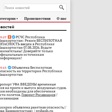
атегории
Происшествия
О нас
►
овостей
РСЧС Республика
05:27
Башкортостан: Режим БЕСПИЛОТНАЯ
ОПАСНОСТЬ введен в Республике
Башкортостан 07.08.2026. Будьте
внимательны! Доверяйте только
официальным источникам
информации!
Объявлена Беспилотная
05:15
опасность на территории Республики
Башкортостан
ропорт УФА ВВЕДЕНЫ временные
ия на прием и выпуск воздушных судов.
ия необходимы для обеспечения
сти полетов.
Говорит Росавиация
//
Росавиация
шкирии объявлена ракетная опасность//
ка Башкортостан» | resbash.ru