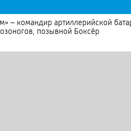
м» – командир артиллерийской бата
озоногов, позывной Боксёр