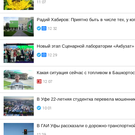
11:07
Радий Хабиров: Приятно быть в числе тех, у ко
12:32
Новый этап Сценарной лаборатории «Акбузат» 
12:29
Какая ситуация сейчас с топливом в Башкорто
12:07
В Уфе 22-летняя студентка перевела мошенник
10:01
В ГАИ Уфы рассказали о дорожно-транспортной
12:29