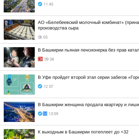
11:45
АО «Белебеевский молочный комбинат» (принад
производства сыра
08:03
В Башкирии пьяная пенсионерка без прав ката
09:36
В Уфе пройдет второй этап серии забегов «Гор
12:07
В Башкирии женщина продала квартиру и лиши
10:59
К выходным в Башкирии потеплеет до +32