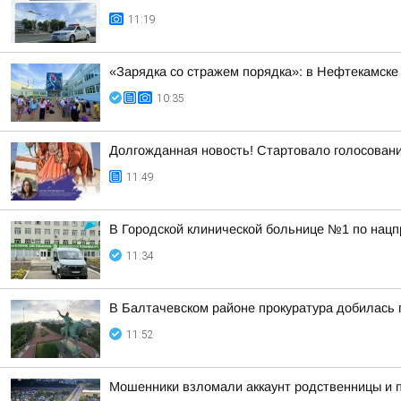
11:19
«Зарядка со стражем порядка»: в Нефтекамске
10:35
Долгожданная новость! Стартовало голосован
11:49
В Городской клинической больнице №1 по нацп
11:34
В Балтачевском районе прокуратура добилась 
11:52
Мошенники взломали аккаунт родственницы и 